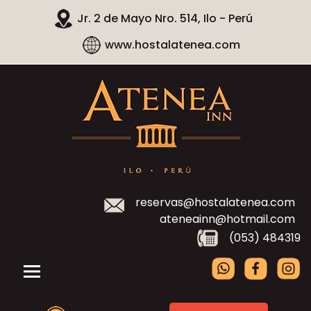
Jr. 2 de Mayo Nro. 514, Ilo - Perú
www.hostalatenea.com
reservas@hostalatenea.com
ateneainn@hotmail.com
(053) 484319