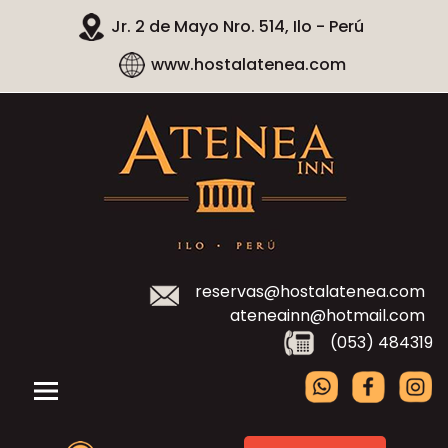
Jr. 2 de Mayo Nro. 514, Ilo - Perú
www.hostalatenea.com
reservas@hostalatenea.com
ateneainn@hotmail.com
(053) 484319